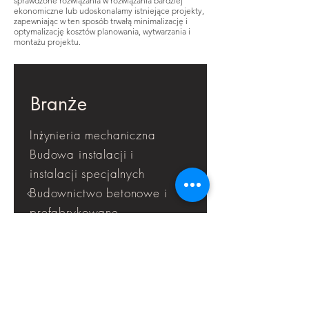
sprawdzone rozwiązania w rozwiązania bardziej
ekonomiczne lub udoskonalamy istniejące projekty,
zapewniając w ten sposób trwałą minimalizację i
optymalizację kosztów planowania, wytwarzania i
montażu projektu.
Branże
Inżynieria mechaniczna
Budowa instalacji i
instalacji specjalnych
Budownictwo betonowe i
prefabrykowane
Chemia i farmacja