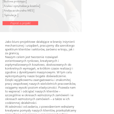
[Budowa prototypu]
[Analiza i optymalizacja kosztów]
[Analiza strukturalna MES]
[ Symulacje ]
Poproś o projekt
Jako biuro projektowe działające w branży inżynierii
mechanicznej i urządzeń, pracujemy dla szerokiego
spektrum klientów i sektorów, zarówno w kraju, jak i
za granicą.
Naszym celem jest tworzenie rozwiązań
zorientowanych rynkowo, kreatywnych i
zoptymalizowanych kosztowo, dostosowanych do
konkretnych wymagań, w krótkim czasie realizacji i
zgodnie z dyrektywami maszynowymi. W tym celu
wykorzystujemy nasze bogate doświadczenie.
Dzięki wyjątkowemu zaangażowaniu i znakomitej
pracy zespołowej naszych wieloletnich pracowników,
osiągamy wysoki poziom elastyczności. Pozwala nam
to wspierać i odciążać naszych klientów –
szczególnie w okresach wzmożonych zamówień i w
okresach wzmożonych zamówień – a także w ich
codziennej działalności.
W zależności od zadania, z powodzeniem wdrażamy
kreatywne pomysły naszych klientów, przekształcamy