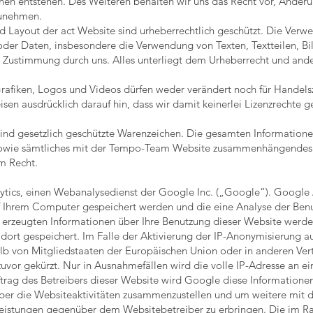
onen entstehen. Des Weiteren behalten wir uns das Recht vor, Ände
zunehmen.
nd Layout der act Website sind urheberrechtlich geschützt. Die Ver
oder Daten, insbesondere die Verwendung von Texten, Textteilen, Bi
 Zustimmung durch uns. Alles unterliegt dem Urheberrecht und and
, Grafiken, Logos und Videos dürfen weder verändert noch für Handel
sen ausdrücklich darauf hin, dass wir damit keinerlei Lizenzrechte
ind gesetzlich geschützte Warenzeichen. Die gesamten Information
 sowie sämtliches mit der Tempo-Team Website zusammenhängendes 
m Recht.
tics, einen Webanalysedienst der Google Inc. („Google“). Google 
uf Ihrem Computer gespeichert werden und die eine Analyse der Ben
erzeugten Informationen über Ihre Benutzung dieser Website werden
rt gespeichert. Im Falle der Aktivierung der IP-Anonymisierung auf
lb von Mitgliedstaaten der Europäischen Union oder in anderen V
uvor gekürzt. Nur in Ausnahmefällen wird die volle IP-Adresse an e
ftrag des Betreibers dieser Website wird Google diese Informatione
ber die Websiteaktivitäten zusammenzustellen und um weitere mit 
leistungen gegenüber dem Websitebetreiber zu erbringen. Die im 