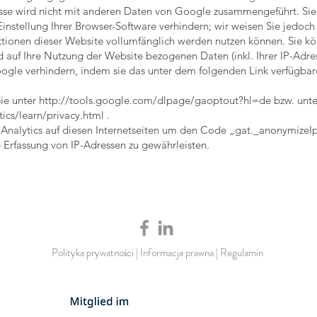
esse wird nicht mit anderen Daten von Google zusammengeführt. Sie
nstellung Ihrer Browser-Software verhindern; wir weisen Sie jedoch d
ktionen dieser Website vollumfänglich werden nutzen können. Sie kö
 auf Ihre Nutzung der Website bezogenen Daten (inkl. Ihrer IP-Adre
ogle verhindern, indem sie das unter dem folgenden Link verfügbar
ie unter
http://tools.google.com/dlpage/gaoptout?hl=de
bzw. unte
cs/learn/privacy.html
.
 Analytics auf diesen Internetseiten um den Code „gat._anonymizeIp
Erfassung von IP-Adressen zu gewährleisten.
Polityka prywatności
|
Informacja prawna
|
Regulamin