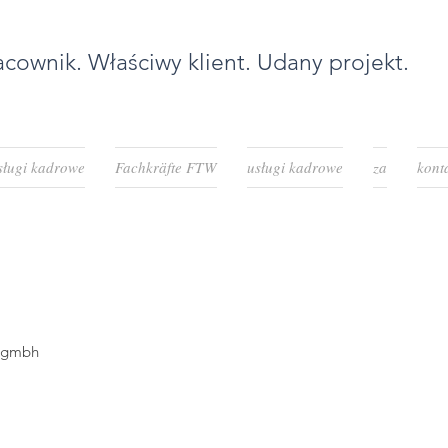
cownik. Właściwy klient. Udany projekt.
sługi kadrowe
Fachkräfte FTW
usługi kadrowe
za
kont
y gmbh