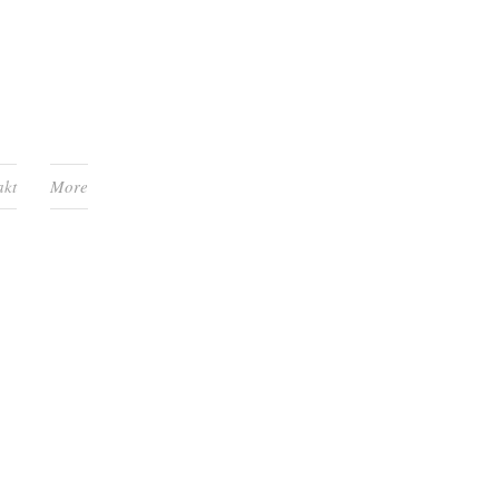
akt
More