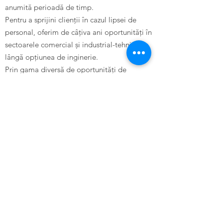
anumită perioadă de timp.
Pentru a sprijini clienții în cazul lipsei de
personal, oferim de câțiva ani oportunități în
sectoarele comercial și industrial-tehnic, pe
lângă opțiunea de inginerie.
Prin gama diversă de oportunități de
calificare și formare continuă – în timpul
orelor de lucru sau în cadrul unor cursuri
intensive cu normă întreagă – vă puteți
dezvolta continuu abilitățile și, astfel, vă
puteți îmbunătăți șansele pe piața muncii.
Ești interesat(ă) și ai dori să aplici la noi?
Atunci aruncați o privire la ofertele de muncă
de pe portalul nostru de locuri de muncă sau
trimiteți-ne o aplicație spontană.
Așteptăm cu nerăbdare să vă revedem!
Aveți nevoie de mai multe informații sau