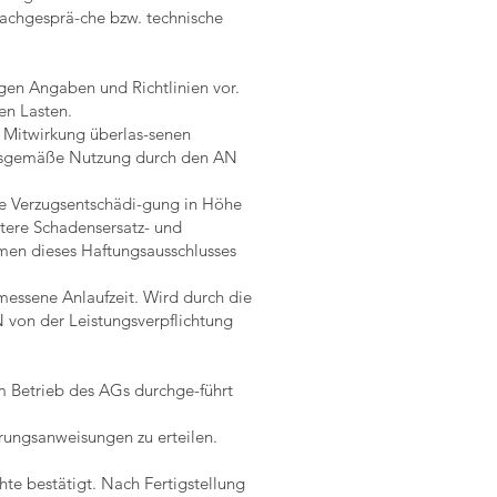
achgesprä-che bzw. technische
igen Angaben und Richtlinien vor.
en Lasten.
 Mitwirkung überlas-senen
ragsgemäße Nutzung durch den AN
rte Verzugsentschädi-gung in Höhe
itere Schadensersatz- und
men dieses Haftungsausschlusses
messene Anlaufzeit. Wird durch die
 von der Leistungsverpflichtung
m Betrieb des AGs durchge-führt
rungsanweisungen zu erteilen.
hte bestätigt. Nach Fertigstellung