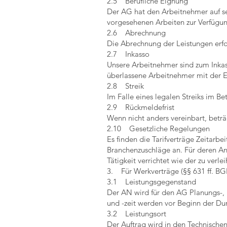
2.5 Berufliche Eignung
Der AG hat den Arbeitnehmer auf se
vorgesehenen Arbeiten zur Verfügung
2.6 Abrechnung
Die Abrechnung der Leistungen erf
2.7 Inkasso
Unsere Arbeitnehmer sind zum Inkass
überlassene Arbeitnehmer mit der 
2.8 Streik
Im Falle eines legalen Streiks im B
2.9 Rückmeldefrist
Wenn nicht anders vereinbart, betr
2.10 Gesetzliche Regelungen
Es finden die Tarifverträge Zeitar
Branchenzuschläge an. Für deren An
Tätigkeit verrichtet wie der zu verl
3. Für Werkverträge (§§ 631 ff. B
3.1 Leistungsgegenstand
Der AN wird für den AG Planungs-,
und -zeit werden vor Beginn der Dur
3.2 Leistungsort
Der Auftrag wird in den Technische