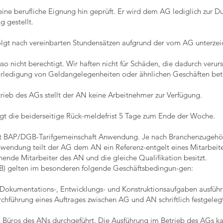
ine berufliche Eignung hin geprüft. Er wird dem AG lediglich zur D
 gestellt.
olgt nach vereinbarten Stundensätzen aufgrund der vom AG unterze
o nicht berechtigt. Wir haften nicht für Schäden, die dadurch verur
Erledigung von Geldangelegenheiten oder ähnlichen Geschäften betr
etrieb des AGs stellt der AN keine Arbeitnehmer zur Verfügung.
ägt die beiderseitige Rück-meldefrist 5 Tage zum Ende der Woche.
beit BAP/DGB-Tarifgemeinschaft Anwendung. Je nach Branchenzugehör
wendung teilt der AG dem AN ein Referenz-entgelt eines Mitarbeite
eihende Mitarbeiter des AN und die gleiche Qualifikation besitzt.
GB) gelten im besonderen folgende Geschäftsbedingun-gen:
 Dokumentations-, Entwicklungs- und Konstruktionsaufgaben ausfüh
chführung eines Auftrages zwischen AG und AN schriftlich festgeleg
n Büros des ANs durchgeführt. Die Ausführung im Betrieb des AGs kan