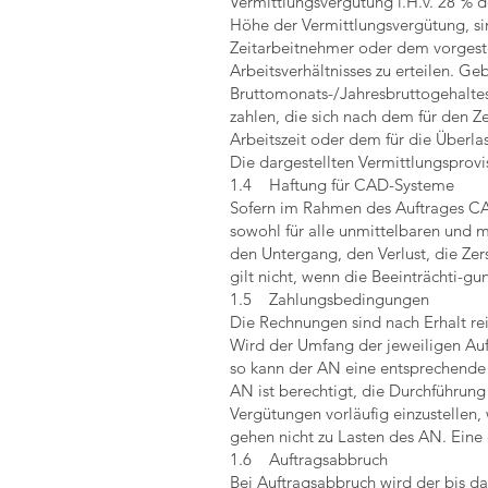
Vermittlungsvergütung i.H.v. 28 % d
Höhe der Vermittlungsvergütung, sin
Zeitarbeitnehmer oder dem vorgest
Arbeitsverhältnisses zu erteilen. 
Bruttomonats-/Jahresbruttogehaltes
zahlen, die sich nach dem für den 
Arbeitszeit oder dem für die Überl
Die dargestellten Vermittlungspro
1.4 Haftung für CAD-Systeme
Sofern im Rahmen des Auftrages CA
sowohl für alle unmittelbaren und
den Untergang, den Verlust, die Z
gilt nicht, wenn die Beeinträchti-g
1.5 Zahlungsbedingungen
Die Rechnungen sind nach Erhalt re
Wird der Umfang der jeweiligen Auf
so kann der AN eine entsprechende
AN ist berechtigt, die Durchführung
Vergütungen vorläufig einzustellen
gehen nicht zu Lasten des AN. Eine 
1.6 Auftragsabbruch
Bei Auftragsabbruch wird der bis d