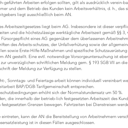
eführten Arbeiten erfolgen sollten, gilt als ausdrücklich verein-bar
er und dem Betrieb des Kunden kein Arbeitsverhältnis, d. h., das s
itgebers liegt ausschließlich beim AN.
 Arbeitszeitgesetzes liegt beim AG. Insbesondere ist dieser verpflic
reiten und die höchstzulässige werktägliche Arbeitszeit gemäß §§ 3,
e Fürsorgepflicht eines AG gegenüber dem überlassenen Arbeitneh
hriften des Arbeits-schutzes, der Unfallverhütung sowie der allgemei
llen sowie Erste-Hilfe-Maßnahmen und spezifische Schutzausrüstung z
m AN gestellt. Eine evtl. notwendige Vorsorgeuntersuchung ist ebe
r zur unverzüglichen schriftlichen Meldung gem. § 193 SGB VII an di
chrift der Meldung zur Verfügung zu stellen.
ht-, Sonntags- und Feiertags-arbeit können individuell vereinbart 
eitarbeit BAP/DGB-Tarifgemeinschaft entsprechen.
enschutzbedingungen erhöht sich der Normalstundensatz um 50 %.
n, die innerhalb der betrieb-lich festgesetzten Arbeitszeit des Kun
flich festgesetzten Grenzen bewegen. Fahrtzeiten bei Dienstreisen we
eintreten, kann der AN die Bereitstellung von Arbeitnehmern versc
sersatzleistung ist in diesen Fällen ausgeschlossen.