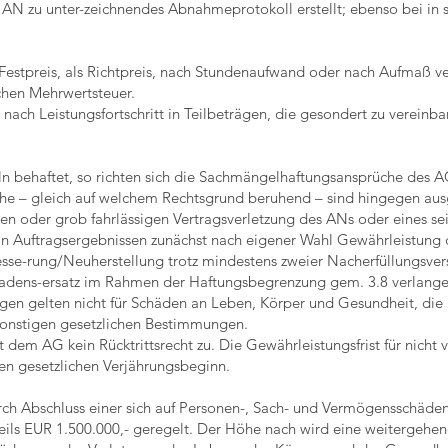
AN zu unter-zeichnendes Abnahmeprotokoll erstellt; ebenso bei in 
 Festpreis, als Richtpreis, nach Stundenaufwand oder nach Aufmaß ve
ichen Mehrwertsteuer.
nach Leistungsfortschritt in Teilbeträgen, die gesondert zu vereinbar
ln behaftet, so richten sich die Sachmängelhaftungsansprüche des A
che – gleich auf welchem Rechtsgrund beruhend – sind hingegen ausg
hen oder grob fahrlässigen Vertragsverletzung des ANs oder eines sei
 an Auftragsergebnissen zunächst nach eigener Wahl Gewährleistung
sse-rung/Neuherstellung trotz mindestens zweier Nacherfüllungsver
hadens-ersatz im Rahmen der Haftungsbegrenzung gem. 3.8 verlang
n gelten nicht für Schäden an Leben, Körper und Gesundheit, die 
sonstigen gesetzlichen Bestimmungen.
 dem AG kein Rücktrittsrecht zu. Die Gewährleistungsfrist für nicht 
n gesetzlichen Verjährungsbeginn.
urch Abschluss einer sich auf Personen-, Sach- und Vermögensschäde
weils EUR 1.500.000,- geregelt. Der Höhe nach wird eine weitergehe