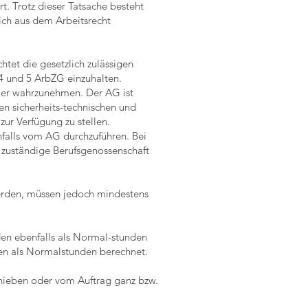
t. Trotz dieser Tatsache besteht
ich aus dem Arbeitsrecht
htet die gesetzlich zulässigen
 4 und 5 ArbZG einzuhalten.
mer wahrzunehmen. Der AG ist
nen sicherheits-technischen und
ur Verfügung zu stellen.
nfalls vom AG durchzuführen. Bei
e zuständige Berufsgenossenschaft
werden, müssen jedoch mindestens
den ebenfalls als Normal-stunden
rden als Normalstunden berechnet.
hieben oder vom Auftrag ganz bzw.