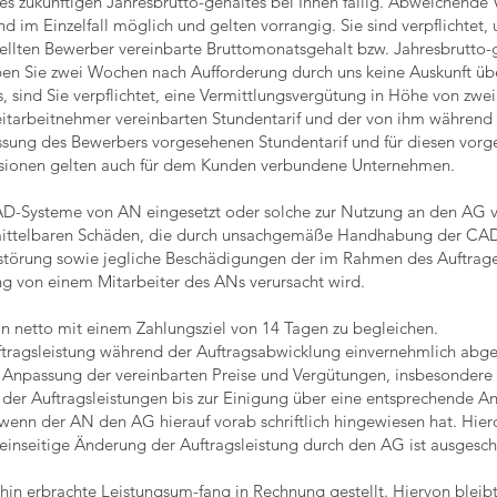
es zukünftigen Jahresbrutto-gehaltes bei Ihnen fällig. Abweichende
d im Einzelfall möglich und gelten vorrangig. Sie sind verpflichtet,
ellten Bewerber vereinbarte Bruttomonatsgehalt bzw. Jahresbrutto
Geben Sie zwei Wochen nach Aufforderung durch uns keine Auskunft ü
, sind Sie verpflichtet, eine Vermittlungsvergütung in Höhe von z
Zeitarbeitnehmer vereinbarten Stundentarif und der von ihm während
assung des Bewerbers vorgesehenen Stundentarif und für diesen vorg
visionen gelten auch für dem Kunden verbundene Unternehmen.
D-Systeme von AN eingesetzt oder solche zur Nutzung an den AG v
 mittelbaren Schäden, die durch unsachgemäße Handhabung der CAD-
erstörung sowie jegliche Beschädigungen der im Rahmen des Auftrag
ung von einem Mitarbeiter des ANs verursacht wird.
in netto mit einem Zahlungsziel von 14 Tagen zu begleichen.
tragsleistung während der Auftragsabwicklung einvernehmlich abge
 Anpassung der vereinbarten Preise und Vergütungen, insbesondere
 der Auftragsleistungen bis zur Einigung über eine entsprechende A
, wenn der AN den AG hierauf vorab schriftlich hingewiesen hat. Hie
einseitige Änderung der Auftragsleistung durch den AG ist ausgesch
ahin erbrachte Leistungsum-fang in Rechnung gestellt. Hiervon ble