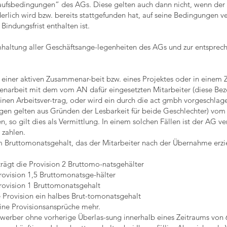
aufsbedingungen“ des AGs. Diese gelten auch dann nicht, wenn der
derlich wird bzw. bereits stattgefunden hat, auf seine Bedingungen 
Bindungsfrist enthalten ist.
mhaltung aller Geschäftsange-legenheiten des AGs und zur entsprech
einer aktiven Zusammenar-beit bzw. eines Projektes oder in einem 
arbeit mit dem vom AN dafür eingesetzten Mitarbeiter (diese Bez
einen Arbeitsver-trag, oder wird ein durch die act gmbh vorgeschla
gen gelten aus Gründen der Lesbarkeit für beide Geschlechter) vom
, so gilt dies als Vermittlung. In einem solchen Fällen ist der AG ver
 zahlen.
 Bruttomonatsgehalt, das der Mitarbeiter nach der Übernahme erzielt
trägt die Provision 2 Bruttomo-natsgehälter
Provision 1,5 Bruttomonatsge-hälter
Provision 1 Bruttomonatsgehalt
e Provision ein halbes Brut-tomonatsgehalt
ine Provisionsansprüche mehr.
Bewerber ohne vorherige Überlas-sung innerhalb eines Zeitraums von