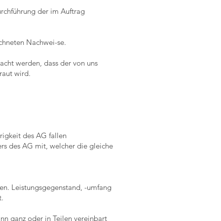
urchführung der im Auftrag
ichneten Nachwei-se.
sacht werden, dass der von uns
aut wird.
igkeit des AG fallen
rs des AG mit, welcher die gleiche
ren. Leistungsgegenstand, -umfang
t.
n ganz oder in Teilen vereinbart