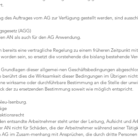
t.
ng des Auftrages vom AG zur Verfügung gestellt werden, sind aussch
gsgesetz (AGG)
den AN als auch für den AG Anwendung.
n bereits eine vertragliche Regelung zu einem früheren Zeitpunkt mi
worden sein, so ersetzt die vorstehende die bislang bestehende Ve
n Grundlagen dieser allgemei-nen Geschäftsbedingungen abgeschlo
o berührt dies die Wirksamkeit dieser Bedingungen im Übrigen nicht
 eine wirksame oder durchführbare Bestimmung an die Stelle der un
ck der zu ersetzenden Bestimmung soweit wie möglich entspricht.
 Neu-Isenburg.
äge
ektionsrecht
den entsandte Arbeitnehmer steht unter der Leitung, Aufsicht und A
der AN nicht für Schäden, die der Arbeitnehmer während seiner Tätig
n AG im Zusam-menhang mit Ansprüchen, die durch dritte Personen 