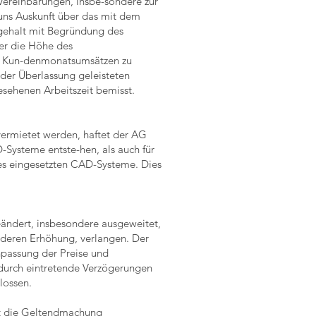
 Vereinbarungen, insbe-sondere zur
 uns Auskunft über das mit dem
-gehalt mit Begründung des
ber die Höhe des
wei Kun-denmonatsumsätzen zu
 der Überlassung geleisteten
esehenen Arbeitszeit bemisst.
ermietet werden, haftet der AG
Systeme entste-hen, als auch für
es eingesetzten CAD-Systeme. Dies
ändert, insbesondere ausgeweitet,
 deren Erhöhung, verlangen. Der
npassung der Preise und
rdurch eintretende Verzögerungen
lossen.
ibt die Geltendmachung