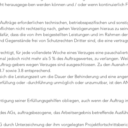
cht herausgege-ben werden können und / oder wenn kontinuierlich F
Aufträge erforderlichen technischen, betriebsspezifischen und sonst
ichten nicht rechtzeitig nach, gehen Verzögerungen hieraus zu sein
für, dass die von ihm beigestellten Leistungen und im Rahmen der
nd Gegenstände frei von Schutzrechten Dritter sind, die eine vert
rechtigt, für jede vollendete Woche eines Verzuges eine pauschalie
mal jedoch nicht mehr als 5 % des Auftragswertes, zu verlangen. We
ftrag-gebers wegen Verzuges sind ausgeschlossen. Zu den Ausnah-
.7 sowie 3.8 entsprechend.
 sich die Leistungszeit um die Dauer der Behinderung und eine ange
füllung oder -durchführung unmöglich oder unzumutbar, ist den AN
htigung seiner Erfüllungsgehilfen obliegen, auch wenn der Auftrag i
 des AGs, auftragsbezogene, das Arbeitsergebnis betreffende Ausfüh
G durch Unterzeichnung der ihm vorgelegten Projektfortschrittsberic